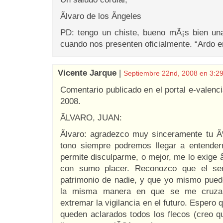
Ãlvaro de los Ãngeles
PD: tengo un chiste, bueno mÃ¡s bien un
cuando nos presenten oficialmente. “Ardo e
Vicente Jarque
|
Septiembre 22nd, 2008 en 3:2
Comentario publicado en el portal e-valenci
2008.
ÃLVARO, JUAN:
Ãlvaro: agradezco muy sinceramente tu Ã
tono siempre podremos llegar a entende
permite disculparme, o mejor, me lo exige 
con sumo placer. Reconozco que el se
patrimonio de nadie, y que yo mismo puedo
la misma manera en que se me cruzan
extremar la vigilancia en el futuro. Espero
queden aclarados todos los flecos (creo q