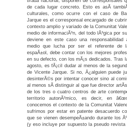
tirada nacional, disponen de corresponsales 
de cada lugar concreto. Esto es asÃ­ tamb
culturales, como ocurre con el caso de Bab
Jarque es el corresponsal encargado de cubrir 
contexto amplio y variado de la Comunitat Vale
medio de informaciÃ³n, del todo lÃ³gica por s
deviene en este caso una responsabilidad 
medio que lucha por ser el referente de l
espaÃ±ol, debe contar con los mejores profe
en su defecto, con los mÃ¡s dedicados. Tras la
agosto, es fÃ¡cil dudar al menos de la segun
de Vicente Jarque. Si no, Â¿alguien puede jus
desinterÃ©s por intentar conocer sino al comi
al menos sÃ­ distinguir al que fue director artÃ
de los tres o cuatro centros de arte contemp
territorio autonÃ³mico, es decir, en â€œs
conocemos el contexto de la Comunitat Valen
sufrimos por estar en patente desacuerdo con
que se vienen desempeÃ±ando durante los Ãº
(y eso incluye por supuesto la pseudo revista 