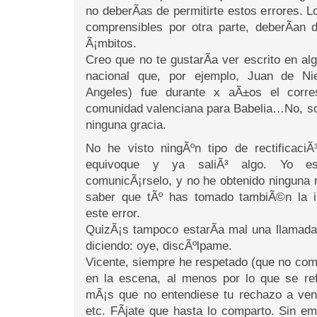
no deberÃ­as de permitirte estos errores. L
comprensibles por otra parte, deberÃ­an
Ã¡mbitos.
Creo que no te gustarÃ­a ver escrito en alg
nacional que, por ejemplo, Juan de Ni
Angeles) fue durante x aÃ±os el corre
comunidad valenciana para Babelia…No, so
ninguna gracia.
No he visto ningÃºn tipo de rectificaci
equivoque y ya saliÃ³ algo. Yo esc
comunicÃ¡rselo, y no he obtenido ninguna 
saber que tÃº has tomado tambiÃ©n la in
este error.
QuizÃ¡s tampoco estarÃ­a mal una llamada
diciendo: oye, discÃºlpame.
Vicente, siempre he respetado (que no compa
en la escena, al menos por lo que se ref
mÃ¡s que no entendiese tu rechazo a veni
etc. FÃ­jate que hasta lo comparto. Sin 