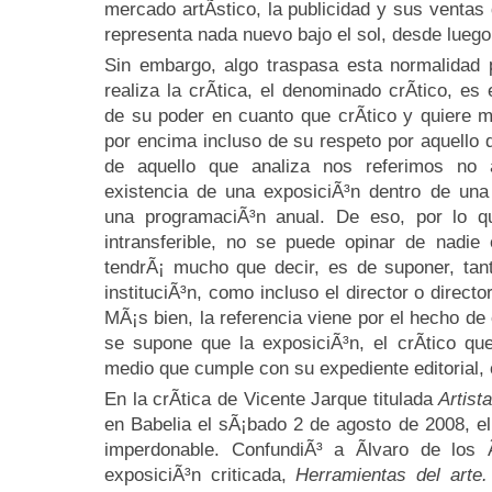
mercado artÃ­stico, la publicidad y sus ventas
representa nada nuevo bajo el sol, desde luego
Sin embargo, algo traspasa esta normalidad 
realiza la crÃ­tica, el denominado crÃ­tico, e
de su poder en cuanto que crÃ­tico y quiere 
por encima incluso de su respeto por aquello q
de aquello que analiza nos referimos no 
existencia de una exposiciÃ³n dentro de una 
una programaciÃ³n anual. De eso, por lo q
intransferible, no se puede opinar de nadi
tendrÃ¡ mucho que decir, es de suponer, tan
instituciÃ³n, como incluso el director o directo
MÃ¡s bien, la referencia viene por el hecho de
se supone que la exposiciÃ³n, el crÃ­tico que
medio que cumple con su expediente editorial, 
En la crÃ­tica de Vicente Jarque titulada
Artist
en Babelia el sÃ¡bado 2 de agosto de 2008, el 
imperdonable. ConfundiÃ³ a Ãlvaro de los Ã
exposiciÃ³n criticada,
Herramientas del arte.