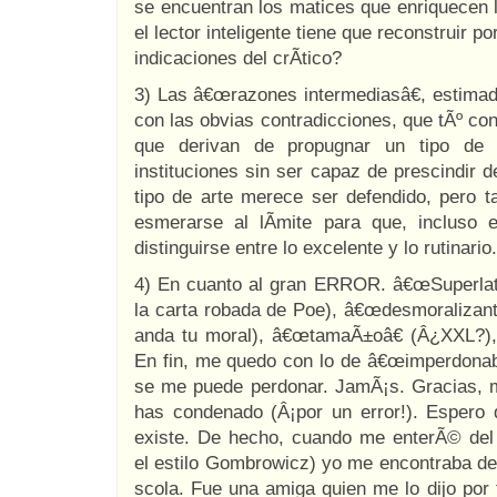
se encuentran los matices que enriquecen l
el lector inteligente tiene que reconstruir po
indicaciones del crÃ­tico?
3) Las â€œrazones intermediasâ€, estimado
con las obvias contradicciones, que tÃº co
que derivan de propugnar un tipo de 
instituciones sin ser capaz de prescindir d
tipo de arte merece ser defendido, pero
esmerarse al lÃ­mite para que, incluso 
distinguirse entre lo excelente y lo rutinario.
4) En cuanto al gran ERROR. â€œSuperlati
la carta robada de Poe), â€œdesmoralizant
anda tu moral), â€œtamaÃ±oâ€ (Â¿XXL?),
En fin, me quedo con lo de â€œimperdonabl
se me puede perdonar. JamÃ¡s. Gracias, 
has condenado (Â¡por un error!). Espero 
existe. De hecho, cuando me enterÃ© d
el estilo Gombrowicz) yo me encontraba d
scola. Fue una amiga quien me lo dijo por