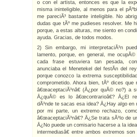
o con el artista, entonces es que la exp
misma ininteligible, al menos para el pÃºbl
me pareciÃ³ bastante inteligible. No abr
dudas que tÃº me pudieses resolver. Me hi
porque, a estas alturas, me siento en condi
ayuda. Gracias, de todos modos.
2) Sin embargo, mi interpretaciÃ³n pued
lamento, porque, en general, me ocupÃ©
cada frase estuviera tan pesada, c
anunciaba el Menetekel del festÃ­n del re
porque conozco la extrema susceptibilidad
comprometido. Ahora bien, tÃº dices que 
â€œaceptaciÃ³nâ€ (Â¿por quÃ© no?) a su
Â¿quÃ© es lo â€œcontrarioâ€? Â¿El r
dÃ³nde te sacas esa idea? Â¿Hay algo en m
por mi parte, un extremo rechazo, como
â€œaceptaciÃ³nâ€? Â¿Se trata sÃ³lo de un
Â¿No puede un comisario hacerse a la ide
intermediasâ€ entre ambos extremos son