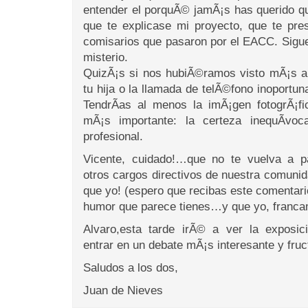
entender el porquÃ© jamÃ¡s has querido 
que te explicase mi proyecto, que te pres
comisarios que pasaron por el EACC. Sigue
misterio.
QuizÃ¡s si nos hubiÃ©ramos visto mÃ¡s a m
tu hija o la llamada de telÃ©fono inoportun
TendrÃ­as al menos la imÃ¡gen fotogrÃ¡f
mÃ¡s importante: la certeza inequÃ­voc
profesional.
Vicente, cuidado!…que no te vuelva a p
otros cargos directivos de nuestra comunid
que yo! (espero que recibas este comentario
humor que parece tienes…y que yo, franca
Alvaro,esta tarde irÃ© a ver la exposi
entrar en un debate mÃ¡s interesante y fruct
Saludos a los dos,
Juan de Nieves