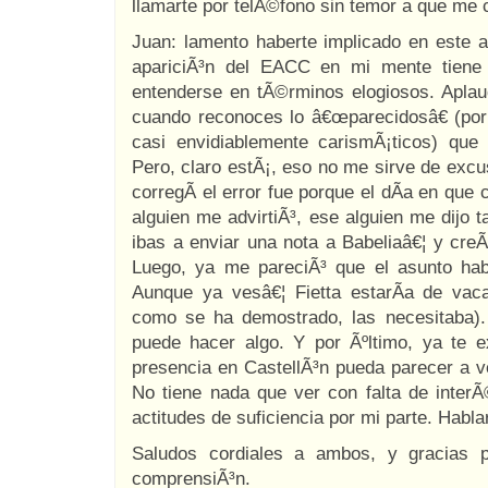
llamarte por telÃ©fono sin temor a que me 
Juan: lamento haberte implicado en este a
apariciÃ³n del EACC en mi mente tiene 
entenderse en tÃ©rminos elogiosos. Aplau
cuando reconoces lo â€œparecidosâ€ (por
casi envidiablemente carismÃ¡ticos) que
Pero, claro estÃ¡, eso no me sirve de excu
corregÃ­ el error fue porque el dÃ­a en que 
alguien me advirtiÃ³, ese alguien me dijo
ibas a enviar una nota a Babeliaâ€¦ y creÃ
Luego, ya me pareciÃ³ que el asunto habr
Aunque ya vesâ€¦ Fietta estarÃ­a de vac
como se ha demostrado, las necesitaba).
puede hacer algo. Y por Ãºltimo, ya te 
presencia en CastellÃ³n pueda parecer a ve
No tiene nada que ver con falta de inter
actitudes de suficiencia por mi parte. Habl
Saludos cordiales a ambos, y gracias 
comprensiÃ³n.