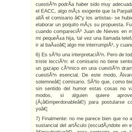
cuestiÃ³n podrÃ­a haber sido muy adecua
el EACC, algo mÃ¡s exigente que la Parpal
allÃ­ el comisario â€“y los artistas- se hub
elaborar un poquito mÃ¡s su propuesta. F
cuando compareciÃ³ Juan de Nieves en mi
mi pequeÃ±a hija, tal vez una llamada telef
ir al baÃ±oâ€¦ algo me interrumpiÃ³, y cuan
6) Es sÃ³lo una interpretaciÃ³n. Pero de to
triste lecciÃ³n: el comisario no tiene sent
un gazapo cÃ³mico en una cuestiÃ³n dram
cuestiÃ³n esencial. De este modo, Ãlva
solemneâ€¦ comisario. SÃ³lo que, como bie
sin sentido del humor estas cosas no v
modos, si alguien quiere apro
(Â¡â€imperdonableâ€!) para postularse
yoâ€¦
7) Finalmente: no me parece bien que no 
sustancial del artÃ­culo (escudÃ¡ndote en 