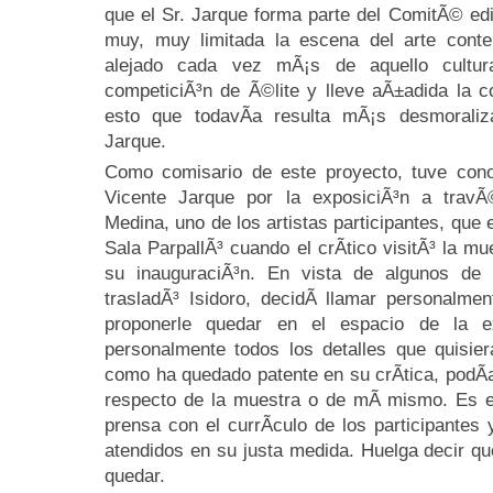
que el Sr. Jarque forma parte del ComitÃ© edit
muy, muy limitada la escena del arte con
alejado cada vez mÃ¡s de aquello cultur
competiciÃ³n de Ã©lite y lleve aÃ±adida la co
esto que todavÃ­a resulta mÃ¡s desmoraliz
Jarque.
Como comisario de este proyecto, tuve cono
Vicente Jarque por la exposiciÃ³n a travÃ
Medina, uno de los artistas participantes, qu
Sala ParpallÃ³ cuando el crÃ­tico visitÃ³ la m
su inauguraciÃ³n. En vista de algunos de
trasladÃ³ Isidoro, decidÃ­ llamar personalme
proponerle quedar en el espacio de la e
personalmente todos los detalles que quisie
como ha quedado patente en su crÃ­tica, podÃ
respecto de la muestra o de mÃ­ mismo. Es e
prensa con el currÃ­culo de los participantes 
atendidos en su justa medida. Huelga decir q
quedar.