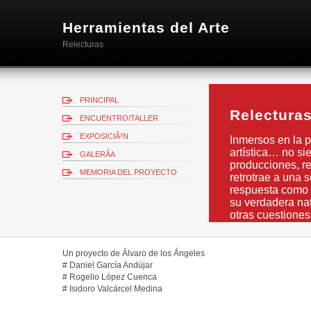
Herramientas del Arte
Relecturas
PRINCIPAL
Relectura
ENCUENTRO/TALLER
EXPOSICIÃ³N
Inmersos en la pr
artística… no si
GALERÃ­A
producciones, re
MEMORIA DEL PROYECTO
retrotrae a una 
respuesta como 
su verdadera nat
otras cuestiones
Un proyecto de Álvaro de los Ángeles
# Daniel García Andújar
# Rogelio López Cuenca
# Isidoro Valcárcel Medina