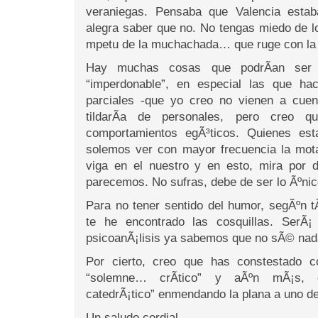
veraniegas. Pensaba que Valencia est
alegra saber que no. No tengas miedo de l
mpetu de la muchachada… que ruge con la 
Hay muchas cosas que podrÃ­an ser 
“imperdonable”, en especial las que ha
parciales -que yo creo no vienen a cuen
tildarÃ­a de personales, pero creo 
comportamientos egÃ³ticos. Quienes es
solemos ver con mayor frecuencia la mota
viga en el nuestro y en esto, mira por 
parecemos. No sufras, debe de ser lo Ãºnic
Para no tener sentido del humor, segÃºn t
te he encontrado las cosquillas. SerÃ¡
psicoanÃ¡lisis ya sabemos que no sÃ© nad
Por cierto, creo que has constestado 
“solemne… crÃ­tico” y aÃºn mÃ¡s,
catedrÃ¡tico” enmendando la plana a uno d
Un saludo cordial,