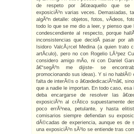
de respeto por â€œaquello que se an
exposiciÃ³n varias veces. Demasiadas, t
algÃºn detalle: objetos, fotos, vÃ­deos, fo
todo lo que se me dio a leer, y pienso que 
condescendiente al respecto, porque hal
inconsistencias que decidÃ­ pasar por a
Isidoro ValcÃ¡rcel Medina (a quien trato
artÃ­culo), pero no con Rogelio LÃ³pez C
considero amigo mÃ­o, ni con Daniel Gar
â€“segÃºn me dijiste- se encontra
promocionando sus ideas). Y si no hablÃ© co
falta de interÃ©s o â€œdedicaciÃ³nâ€, sin
que a nadie le importan. En todo caso, esa 
deba encargarse de resolver las â€œd
exposiciÃ³n al crÃ­tico supuestamente d
poco errÃ³nea, petulante, y hasta eliti
comisarios siempre defiendan su exposic
dÃ©cadas de experiencia, aunque es de s
una exposiciÃ³n sÃ³lo se entiende tras con