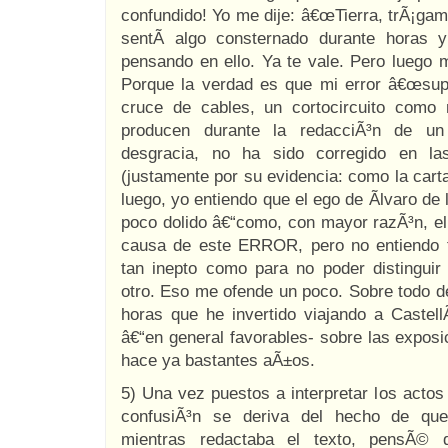
confundido! Yo me dije: â€œTierra, trÃ¡ga
sentÃ­ algo consternado durante horas 
pensando en ello. Ya te vale. Pero luego 
Porque la verdad es que mi error â€œsupe
cruce de cables, un cortocircuito com
producen durante la redacciÃ³n de un
desgracia, no ha sido corregido en la
(justamente por su evidencia: como la car
luego, yo entiendo que el ego de Ãlvaro de 
poco dolido â€“como, con mayor razÃ³n, el
causa de este ERROR, pero no entiendo 
tan inepto como para no poder distingui
otro. Eso me ofende un poco. Sobre todo
horas que he invertido viajando a Castell
â€“en general favorables- sobre las expos
hace ya bastantes aÃ±os.
5) Una vez puestos a interpretar los actos f
confusiÃ³n se deriva del hecho de qu
mientras redactaba el texto, pensÃ© 