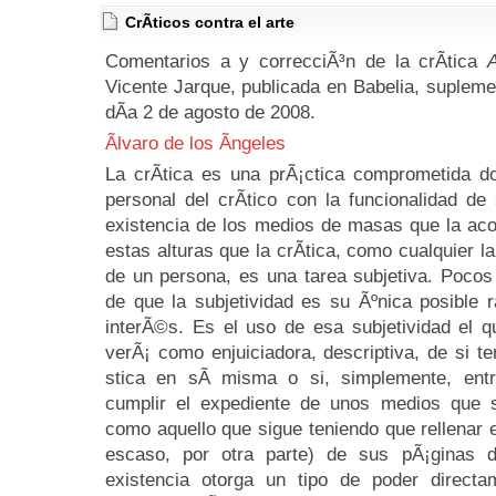
CrÃ­ticos contra el arte
Comentarios a y correcciÃ³n de la crÃ­tica
A
Vicente Jarque, publicada en Babelia, suplemen
dÃ­a 2 de agosto de 2008.
Ãlvaro de los Ãngeles
La crÃ­tica es una prÃ¡ctica comprometida d
personal del crÃ­tico con la funcionalidad de 
existencia de los medios de masas que la ac
estas alturas que la crÃ­tica, como cualquier 
de un persona, es una tarea subjetiva. Pocos
de que la subjetividad es su Ãºnica posible 
interÃ©s. Es el uso de esa subjetividad el q
verÃ¡ como enjuiciadora, descriptiva, de si te
stica en sÃ­ misma o si, simplemente, ent
cumplir el expediente de unos medios que su
como aquello que sigue teniendo que rellenar
escaso, por otra parte) de sus pÃ¡ginas d
existencia otorga un tipo de poder directa