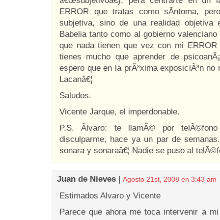
â€œsubjetivoâ€), pera centrarte en un 
ERROR que tratas como sÃ­ntoma, pero
subjetiva, sino de una realidad objetiva
Babelia tanto como al gobierno valenciano y
que nada tienen que vez con mi ERROR 
tienes mucho que aprender de psicoanÃ¡
espero que en la prÃ³xima exposiciÃ³n no 
Lacanâ€¦
Saludos.
Vicente Jarque, el imperdonable.
P.S. Ãlvaro: te llamÃ© por telÃ©fon
disculparme, hace ya un par de semanas.
sonara y sonaraâ€¦ Nadie se puso al telÃ©f
Juan de Nieves
|
Agosto 21st, 2008 en 3:43 am
Estimados Alvaro y Vicente
Parece que ahora me toca intervenir a mi 