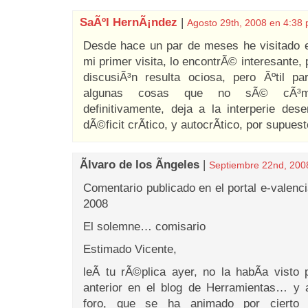
SaÃºl HernÃ¡ndez
|
Agosto 29th, 2008 en 4:38
Desde hace un par de meses he visitado 
mi primer visita, lo encontrÃ© interesante,
discusiÃ³n resulta ociosa, pero Ãºtil pa
algunas cosas que no sÃ© cÃ³mo
definitivamente, deja a la interperie des
dÃ©ficit crÃ­tico, y autocrÃ­tico, por supuesto
Ãlvaro de los Ãngeles
|
Septiembre 22nd, 200
Comentario publicado en el portal e-valenci
2008
El solemne… comisario
Estimado Vicente,
leÃ­ tu rÃ©plica ayer, no la habÃ­a visto
anterior en el blog de Herramientas… y 
foro, que se ha animado por cierto 