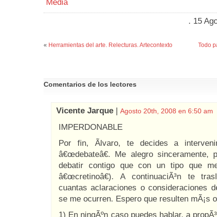
Media
. 15 Ag
«
Herramientas del arte. Relecturas. Artecontexto
Todo pa
Comentarios de los lectores
Vicente Jarque
|
Agosto 20th, 2008 en 6:50 am
IMPERDONABLE
Por fin, Ãlvaro, te decides a interve
â€œdebateâ€. Me alegro sinceramente,
debatir contigo que con un tipo que m
â€œcretinoâ€). A continuaciÃ³n te tra
cuantas aclaraciones o consideraciones 
se me ocurren. Espero que resulten mÃ¡s o
1) En ningÃºn caso puedes hablar, a propÃ³s