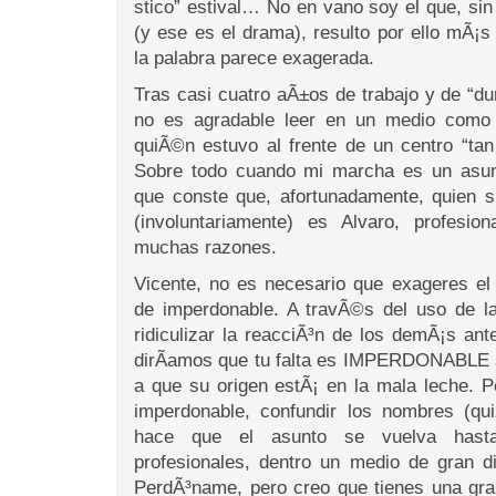
stico” estival… No en vano soy el que, si
(y ese es el drama), resulto por ello mÃ¡s
la palabra parece exagerada.
Tras casi cuatro aÃ±os de trabajo y de “d
no es agradable leer en un medio como
quiÃ©n estuvo al frente de un centro “tan
Sobre todo cuando mi marcha es un asunt
que conste que, afortunadamente, quien s
(involuntariamente) es Alvaro, profesio
muchas razones.
Vicente, no es necesario que exageres el 
de imperdonable. A travÃ©s del uso de la
ridiculizar la reacciÃ³n de los demÃ¡s ante
dirÃ­amos que tu falta es IMPERDONABLE si
a que su origen estÃ¡ en la mala leche. P
imperdonable, confundir los nombres (qu
hace que el asunto se vuelva has
profesionales, dentro un medio de gran 
PerdÃ³name, pero creo que tienes una gra