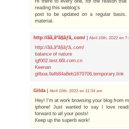
Hi there to every one, for the reason that
reading this weblog’s
post to be updated on a regular basis. 
material.
http://ãã‚ãºã§ãƒã‚.com/
|
Abril 10th, 2022 en 7
http://ãã‚ãºã§ãƒã‚.com/
balance of nature
igf002.test.66l.com.cn
Keenan
gilboa.9afb84a8eb1870706.temporary.link
Gilda
|
Abril 10th, 2022 en 11:34 am
Hey! I’m at work browsing your blog from 
iphone! Just wanted to say I love read
forward to all your posts!
Keep up the superb work!