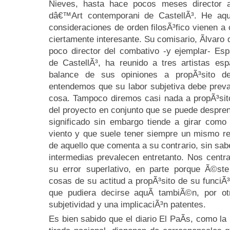
Nieves, hasta hace pocos meses director a
dâ€™Art contemporani de CastellÃ³. He aqu
consideraciones de orden filosÃ³fico vienen a
ciertamente interesante. Su comisario, Ãlvaro 
poco director del combativo -y ejemplar- Es
de CastellÃ³, ha reunido a tres artistas e
balance de sus opiniones a propÃ³sito de
entendemos que su labor subjetiva debe preva
cosa. Tampoco diremos casi nada a propÃ³sito
del proyecto en conjunto que se puede despre
significado sin embargo tiende a girar como
viento y que suele tener siempre un mismo re
de aquello que comenta a su contrario, sin s
intermedias prevalecen entretanto. Nos cent
su error superlativo, en parte porque Ã©s
cosas de su actitud a propÃ³sito de su funciÃ³
que pudiera decirse aquÃ­ tambiÃ©n, por ot
subjetividad y una implicaciÃ³n patentes.
Es bien sabido que el diario El PaÃ­s, como la