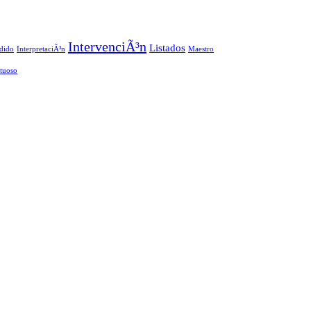
IntervenciÃ³n
Listados
dido
InterpretaciÃ³n
Maestro
rtuoso