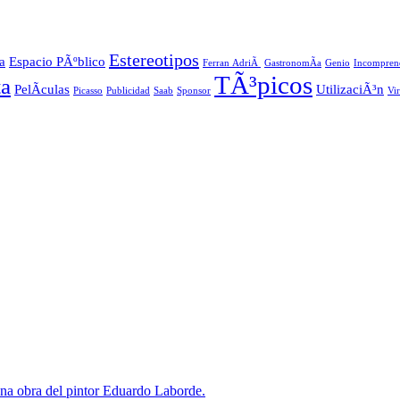
Estereotipos
a
Espacio PÃºblico
Ferran AdriÃ
GastronomÃ­a
Genio
Incompren
TÃ³picos
ta
PelÃ­culas
UtilizaciÃ³n
Picasso
Publicidad
Saab
Sponsor
Vi
na obra del pintor Eduardo Laborde.