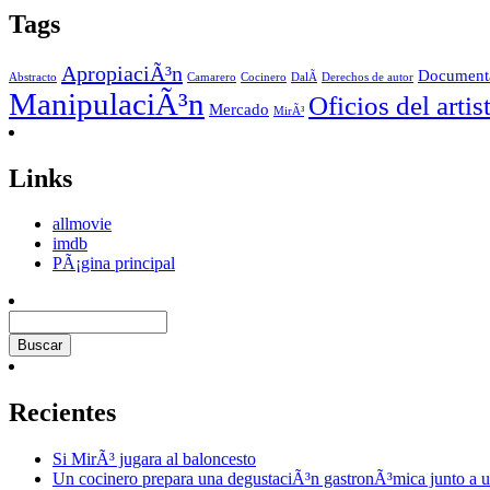
Tags
ApropiaciÃ³n
Document
Abstracto
Camarero
Cocinero
DalÃ­
Derechos de autor
ManipulaciÃ³n
Oficios del artis
Mercado
MirÃ³
Links
allmovie
imdb
PÃ¡gina principal
Recientes
Si MirÃ³ jugara al baloncesto
Un cocinero prepara una degustaciÃ³n gastronÃ³mica junto a u