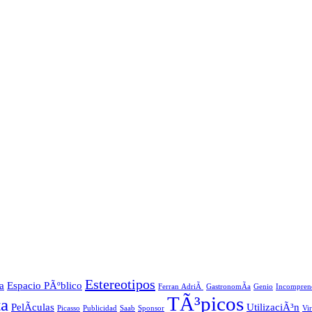
Estereotipos
a
Espacio PÃºblico
Ferran AdriÃ
GastronomÃ­a
Genio
Incompren
TÃ³picos
ta
PelÃ­culas
UtilizaciÃ³n
Picasso
Publicidad
Saab
Sponsor
Vi