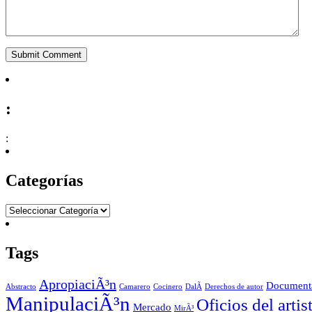
:
:
Categorías
Tags
ApropiaciÃ³n
Document
Abstracto
Camarero
Cocinero
DalÃ­
Derechos de autor
ManipulaciÃ³n
Oficios del artis
Mercado
MirÃ³