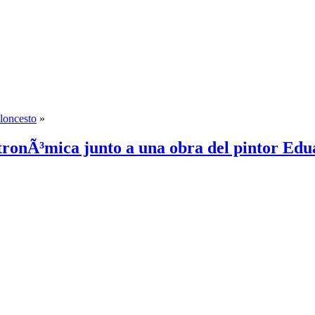
aloncesto
»
tronÃ³mica junto a una obra del pintor Ed