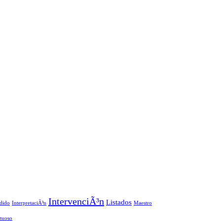
IntervenciÃ³n
Listados
dido
InterpretaciÃ³n
Maestro
rtuoso