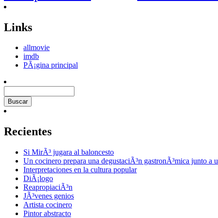
Links
allmovie
imdb
PÃ¡gina principal
Recientes
Si MirÃ³ jugara al baloncesto
Un cocinero prepara una degustaciÃ³n gastronÃ³mica junto a u
Interpretaciones en la cultura popular
DiÃ¡logo
ReapropiaciÃ³n
JÃ³venes genios
Artista cocinero
Pintor abstracto