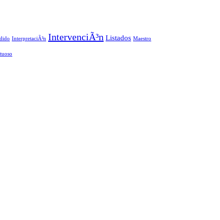
IntervenciÃ³n
Listados
dido
InterpretaciÃ³n
Maestro
rtuoso