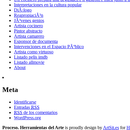
Interpretaciones en la cultura popular
DiÃ¡logo
ReapropiaciÃ³n
JÃ³venes genios
Artista cocinero
Pintor abstracto
Artista camarero
Esponsor de documenta
Intervenciones en el Espacio PÃºblico
Artista como virtuoso
Listado pelis imdb
Listado allmovie
About
Meta
Identificarse
Entradas
RSS
RSS
de los comentarios
WordPress.org
Proceso. Herramientas del Arte
is proudly design by
ArtSit.es
for
H