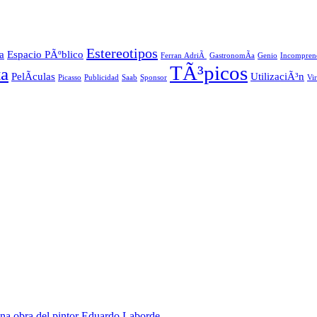
Estereotipos
a
Espacio PÃºblico
Ferran AdriÃ
GastronomÃ­a
Genio
Incompren
TÃ³picos
ta
PelÃ­culas
UtilizaciÃ³n
Picasso
Publicidad
Saab
Sponsor
Vi
na obra del pintor Eduardo Laborde.