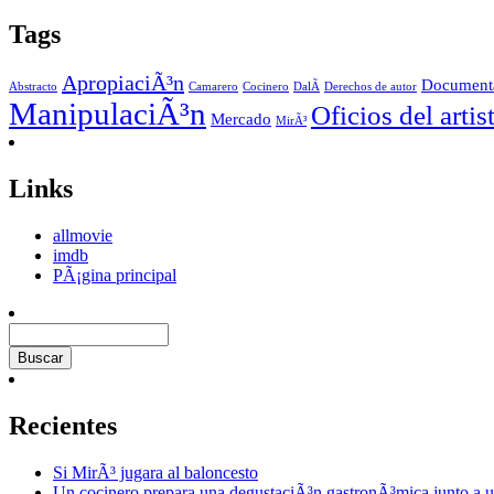
Tags
ApropiaciÃ³n
Document
Abstracto
Camarero
Cocinero
DalÃ­
Derechos de autor
ManipulaciÃ³n
Oficios del artis
Mercado
MirÃ³
Links
allmovie
imdb
PÃ¡gina principal
Recientes
Si MirÃ³ jugara al baloncesto
Un cocinero prepara una degustaciÃ³n gastronÃ³mica junto a u