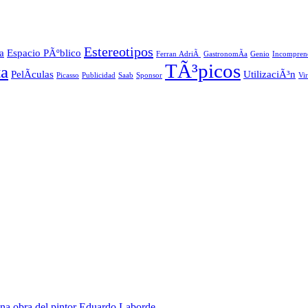
Estereotipos
a
Espacio PÃºblico
Ferran AdriÃ
GastronomÃ­a
Genio
Incompren
TÃ³picos
ta
PelÃ­culas
UtilizaciÃ³n
Picasso
Publicidad
Saab
Sponsor
Vi
na obra del pintor Eduardo Laborde.