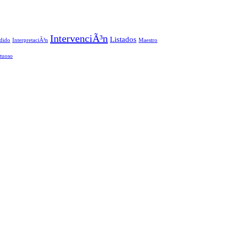
IntervenciÃ³n
Listados
dido
InterpretaciÃ³n
Maestro
rtuoso