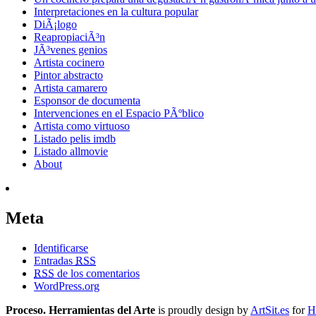
Interpretaciones en la cultura popular
DiÃ¡logo
ReapropiaciÃ³n
JÃ³venes genios
Artista cocinero
Pintor abstracto
Artista camarero
Esponsor de documenta
Intervenciones en el Espacio PÃºblico
Artista como virtuoso
Listado pelis imdb
Listado allmovie
About
Meta
Identificarse
Entradas
RSS
RSS
de los comentarios
WordPress.org
Proceso. Herramientas del Arte
is proudly design by
ArtSit.es
for
H