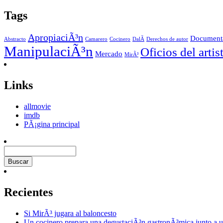
Tags
ApropiaciÃ³n
Document
Abstracto
Camarero
Cocinero
DalÃ­
Derechos de autor
ManipulaciÃ³n
Oficios del artis
Mercado
MirÃ³
Links
allmovie
imdb
PÃ¡gina principal
Recientes
Si MirÃ³ jugara al baloncesto
Un cocinero prepara una degustaciÃ³n gastronÃ³mica junto a u