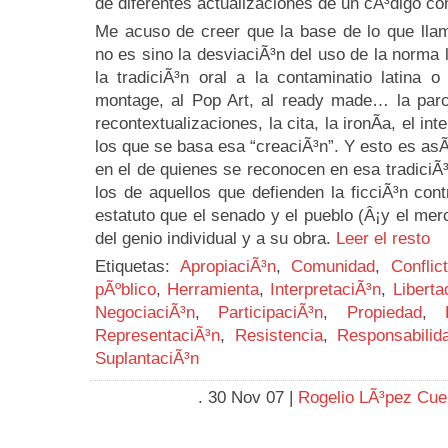
de diferentes actualizaciones de un cÃ³digo c
Me acuso de creer que la base de lo que llam
no es sino la desviaciÃ³n del uso de la norma 
la tradiciÃ³n oral a la contaminatio latina 
montage, al Pop Art, al ready made… la parod
recontextualizaciones, la cita, la ironÃ­a, el in
los que se basa esa “creaciÃ³n”. Y esto es asÃ
en el de quienes se reconocen en esa tradiciÃ³
los de aquellos que defienden la ficciÃ³n cont
estatuto que el senado y el pueblo (Â¡y el merc
del genio individual y a su obra.
Leer el resto
Etiquetas:
ApropiaciÃ³n
,
Comunidad
,
Conflic
pÃºblico
,
Herramienta
,
InterpretaciÃ³n
,
Liberta
NegociaciÃ³n
,
ParticipaciÃ³n
,
Propiedad
,
RepresentaciÃ³n
,
Resistencia
,
Responsabilid
SuplantaciÃ³n
. 30 Nov 07 |
Rogelio LÃ³pez Cu