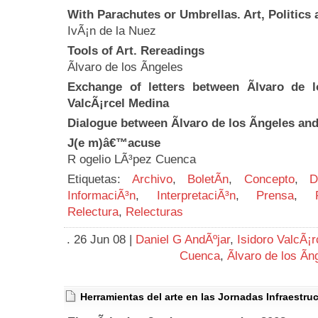
With Parachutes or Umbrellas. Art, Politics 
IvÃ¡n de la Nuez
Tools of Art. Rereadings
Ãlvaro de los Ãngeles
Exchange of letters between Ãlvaro de l
ValcÃ¡rcel Medina
Dialogue between Ãlvaro de los Ãngeles an
J(e m)â€™acuse
R ogelio LÃ³pez Cuenca
Etiquetas:
Archivo
,
BoletÃ­n
,
Concepto
,
D
InformaciÃ³n
,
InterpretaciÃ³n
,
Prensa
,
Relectura
,
Relecturas
. 26 Jun 08 |
Daniel G AndÃºjar
,
Isidoro ValcÃ¡
Cuenca
,
Ãlvaro de los Ãn
Herramientas del arte en las Jornadas Infraestr