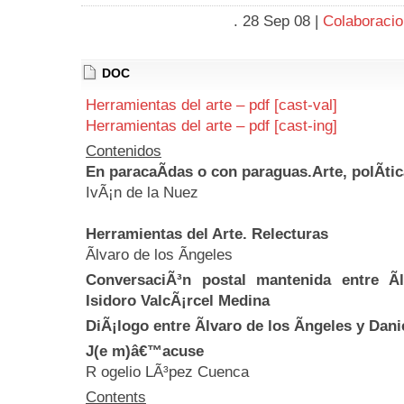
. 28 Sep 08 |
Colaboraci
DOC
Herramientas del arte – pdf [cast-val]
Herramientas del arte – pdf [cast-ing]
Contenidos
En paracaÃ­das o con paraguas.Arte, polÃ­ti
IvÃ¡n de la Nuez
Herramientas del Arte. Relecturas
Ãlvaro de los Ãngeles
ConversaciÃ³n postal mantenida entre Ã
Isidoro ValcÃ¡rcel Medina
DiÃ¡logo entre Ãlvaro de los Ãngeles y Dani
J(e m)â€™acuse
R ogelio LÃ³pez Cuenca
Contents