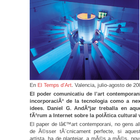
En
El Temps d’Art
. Valencia, julio-agosto de 20
El poder comunicatiu de l’art contemporani
incorporaciÃ³ de la tecnologia como a nexe
idees. Daniel G. AndÃºjar treballa en aqu
fÃ²rum a Internet sobre la polÃ­tica cultural 
El paper de lâ€™art contemporani, no gens al
de Ã©sser tÃ¨cnicament perfecte, si aques
artista, ha de plantejar, a mÃ©s a mÃ©s, nov