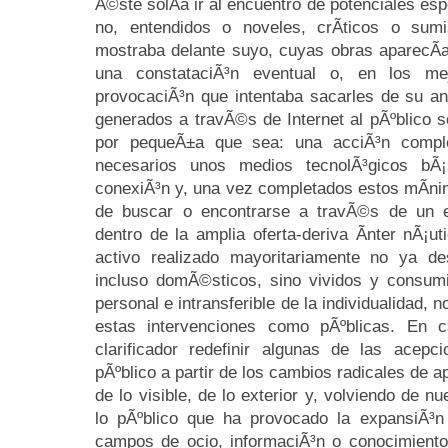
Ã©ste solÃ­a ir al encuentro de potenciales es
no, entendidos o noveles, crÃ­ticos o sum
mostraba delante suyo, cuyas obras aparecÃ­
una constataciÃ³n eventual o, en los m
provocaciÃ³n que intentaba sacarles de su an
generados a travÃ©s de Internet al pÃºblico 
por pequeÃ±a que sea: una acciÃ³n comple
necesarios unos medios tecnolÃ³gicos bÃ
conexiÃ³n y, una vez completados estos mÃ­ni
de buscar o encontrarse a travÃ©s de un en
dentro de la amplia oferta-deriva Ã­nter nÃ¡u
activo realizado mayoritariamente no ya d
incluso domÃ©sticos, sino vividos y consumi
personal e intransferible de la individualidad, n
estas intervenciones como pÃºblicas. En cas
clarificador redefinir algunas de las acepc
pÃºblico a partir de los cambios radicales de 
de lo visible, de lo exterior y, volviendo de n
lo pÃºblico que ha provocado la expansiÃ³n 
campos de ocio, informaciÃ³n o conocimiento.