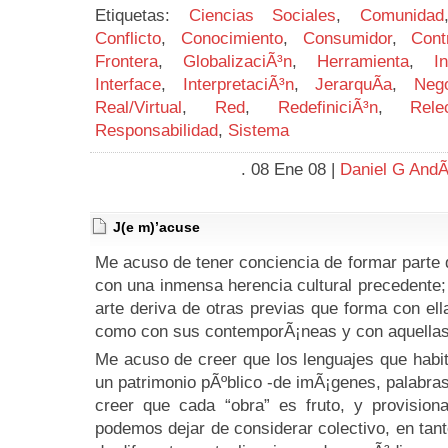
Etiquetas:
Ciencias Sociales
,
Comunidad
Conflicto
,
Conocimiento
,
Consumidor
,
Cont
Frontera
,
GlobalizaciÃ³n
,
Herramienta
,
I
Interface
,
InterpretaciÃ³n
,
JerarquÃ­a
,
Nego
Real/Virtual
,
Red
,
RedefiniciÃ³n
,
Rele
Responsabilidad
,
Sistema
. 08 Ene 08 |
Daniel G AndÃ
J(e m)’acuse
Me acuso de tener conciencia de formar parte
con una inmensa herencia cultural precedente;
arte deriva de otras previas que forma con ell
como con sus contemporÃ¡neas y con aquellas 
Me acuso de creer que los lenguajes que hab
un patrimonio pÃºblico -de imÃ¡genes, palabras
creer que cada “obra” es fruto, y provision
podemos dejar de considerar colectivo, en tant