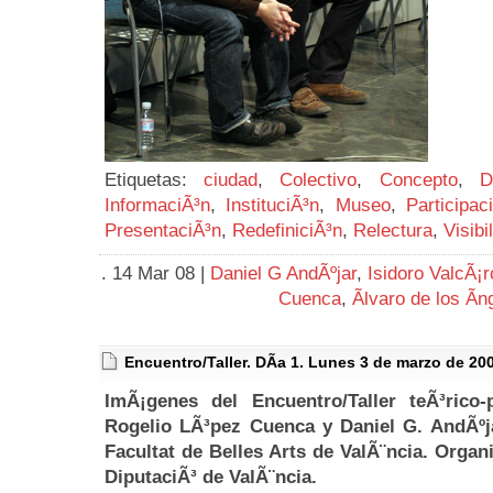
Etiquetas:
ciudad
,
Colectivo
,
Concepto
,
D
InformaciÃ³n
,
InstituciÃ³n
,
Museo
,
Participac
PresentaciÃ³n
,
RedefiniciÃ³n
,
Relectura
,
Visibi
. 14 Mar 08 |
Daniel G AndÃºjar
,
Isidoro ValcÃ¡
Cuenca
,
Ãlvaro de los Ãn
Encuentro/Taller. DÃ­a 1. Lunes 3 de marzo de 20
ImÃ¡genes del Encuentro/Taller teÃ³rico-
Rogelio LÃ³pez Cuenca y Daniel G. AndÃºja
Facultat de Belles Arts de ValÃ¨ncia. Organ
DiputaciÃ³ de ValÃ¨ncia.