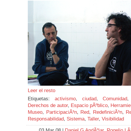
Leer el resto
Etiquetas:
activismo
,
ciudad
,
Comunidad
Derechos de autor
,
Espacio pÃºblico
,
Herramie
Museo
,
ParticipaciÃ³n
,
Red
,
RedefiniciÃ³n
,
Re
Responsabilidad
,
Sistema
,
Taller
,
Visibilidad
. 03 Mar 08 |
Daniel G AndÃºjar
,
Rogelio L