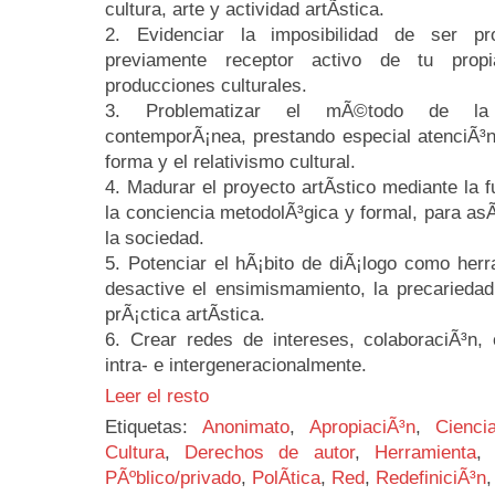
cultura, arte y actividad artÃ­stica.
2. Evidenciar la imposibilidad de ser pro
previamente receptor activo de tu prop
producciones culturales.
3. Problematizar el mÃ©todo de la p
contemporÃ¡nea, prestando especial atenciÃ³n
forma y el relativismo cultural.
4. Madurar el proyecto artÃ­stico mediante la 
la conciencia metodolÃ³gica y formal, para asÃ­
la sociedad.
5. Potenciar el hÃ¡bito de diÃ¡logo como her
desactive el ensimismamiento, la precariedad
prÃ¡ctica artÃ­stica.
6. Crear redes de intereses, colaboraciÃ³n, 
intra- e intergeneracionalmente.
Leer el resto
Etiquetas:
Anonimato
,
ApropiaciÃ³n
,
Cienci
Cultura
,
Derechos de autor
,
Herramienta
PÃºblico/privado
,
PolÃ­tica
,
Red
,
RedefiniciÃ³n