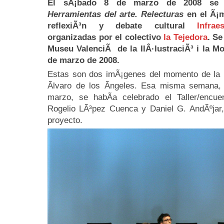
El sÃ¡bado 8 de marzo de 2008 se p
Herramientas del arte. Relecturas
en el Ã¡m
reflexiÃ³n y debate cultural
Infra
organizadas por el colectivo
la Tejedora
. Se
Museu ValenciÃ de la IlÂ·lustraciÃ³ i la Mod
de marzo de 2008.
Estas son dos imÃ¡genes del momento de la p
Ãlvaro de los Ãngeles. Esa misma semana, 
marzo, se habÃ­a celebrado el Taller/encuen
Rogelio LÃ³pez Cuenca y Daniel G. AndÃºjar,
proyecto.