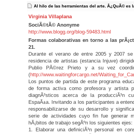
Al hilo de las herramientas del arte. Â¿QuÃ© e
Virginia Villaplana
SociÃ©tÃ© Anonyme
http://www.blogg.org/blog-59483.html
Formas colaborativas en torno a las prÃ¡cti
21.
Durante el verano de entre 2005 y 2007 se
residencia de artistas (estancia Injuve) dirig
Publio PÃ©rez Prieto y a su vez coord
(
http://www.waitingforcargo.net/Waiting_for_Ca
Los puntos de partida de este programa educa
de forma activa como profesora y artista p
diagnÃ³sticos acerca de la producciÃ³n cu
EspaÃ±a. Invitando a los participantes a ente
responsabilizarse de su desarrollo y signifi
serie de actividades cuyo fin fue generar m
hÃ¡bitos de trabajo segÃºn los siguientes ejes:
1. Elaborar una definiciÃ³n personal en con