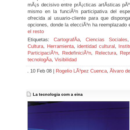
mÃ¡s decisivo entre prÃ¡cticas artÃ­sticas pÃ
mismo en la funciÃ³n participativa del espe
ofrecida al usuario-cliente para que dispon
opciones, donde la elecciÃ³n ha reemplazado el
el resto
Etiquetas:
CartografÃ­a
,
Ciencias Sociales
Cultura
,
Herramienta
,
identidad cultural
,
Insti
ParticipaciÃ³n
,
RedefiniciÃ³n
,
Relectura
,
Repr
tecnologÃ­a
,
Visibilidad
. 10 Feb 08 |
Rogelio LÃ³pez Cuenca
,
Ãlvaro d
La tecnologia com a eina