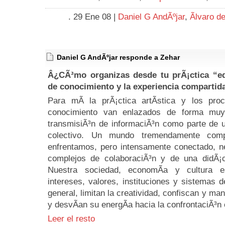
. 29 Ene 08 |
Daniel G AndÃºjar
,
Ãlvaro d
Daniel G AndÃºjar responde a Zehar
Â¿CÃ³mo organizas desde tu prÃ¡ctica “ed
de conocimiento y la experiencia compartid
Para mÃ­ la prÃ¡ctica artÃ­stica y los pr
conocimiento van enlazados de forma muy
transmisiÃ³n de informaciÃ³n como parte de 
colectivo. Un mundo tremendamente com
enfrentamos, pero intensamente conectado, n
complejos de colaboraciÃ³n y de una didÃ¡ct
Nuestra sociedad, economÃ­a y cultura e
intereses, valores, instituciones y sistemas 
general, limitan la creatividad, confiscan y mani
y desvÃ­an su energÃ­a hacia la confrontaciÃ³n 
Leer el resto