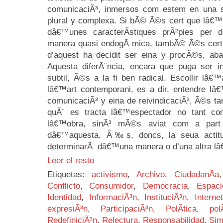
comunicaciÃ³, inmersos com estem en una s
plural y complexa. Si bÃ© Ã©s cert que lâ€™
dâ€™unes caracterÃ­stiques prÃ²pies per 
manera quasi endogÃ mica, tambÃ© Ã©s cert 
d’aquest ha decidit ser eina y procÃ©s, aban
Aquesta diferÃ¨ncia, encara que puga ser 
subtil, Ã©s a la fi ben radical. Escollir lâ
lâ€™art contemporani, es a dir, entendre lâ
comunicaciÃ³ y eina de reivindicaciÃ³, Ã©s t
quÃ¨ es tracta lâ€™espectador no tant com
lâ€™obra, sinÃ³ mÃ©s aviat com a part i
dâ€™aquesta. Ã‰s, doncs, la seua actitud 
determinarÃ dâ€™una manera o d’una altra lâ
Leer el resto
Etiquetas:
activismo
,
Archivo
,
CiudadanÃ­a
Conflicto
,
Consumidor
,
Democracia
,
Espaci
Identidad
,
InformaciÃ³n
,
InstituciÃ³n
,
Interne
expresiÃ³n
,
ParticipaciÃ³n
,
PolÃ­tica
,
pol
RedefiniciÃ³n
,
Relectura
,
Responsabilidad
,
Sim