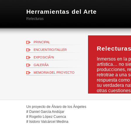
Herramientas del Arte
Relecturas
PRINCIPAL
Relectura
ENCUENTRO/TALLER
EXPOSICIÃ³N
Inmersos en la pr
artística… no si
GALERÃ­A
producciones, re
MEMORIA DEL PROYECTO
retrotrae a una 
respuesta como 
su verdadera nat
otras cuestiones
Un proyecto de Álvaro de los Ángeles
# Daniel García Andújar
# Rogelio López Cuenca
# Isidoro Valcárcel Medina