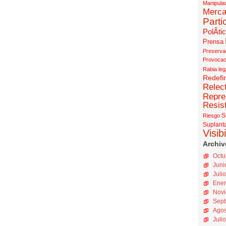
Manipula
Merc
Parti
PolÃ­ti
Prensa
Preserva
Provocac
Rabia leg
Redefin
Relec
Repre
Resis
S
Riesgo
Suplant
Visib
Archiv
Octu
Juni
Juli
Ener
Novi
Sept
Agos
Juli