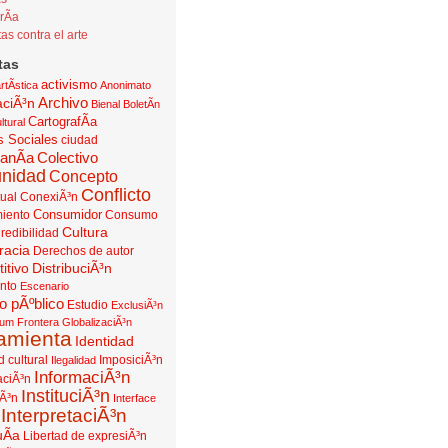
rÃ­a
tas contra el arte
tas
activismo
rtÃ­stica
Anonimato
Archivo
aciÃ³n
Bienal
BoletÃ­n
CartografÃ­a
ltural
s Sociales
ciudad
anÃ­a
Colectivo
nidad
Concepto
Conflicto
ual
ConexiÃ³n
Consumidor
iento
Consumo
Cultura
redibilidad
acia
Derechos de autor
titivo
DistribuciÃ³n
nto
Escenario
o pÃºblico
Estudio
ExclusiÃ³n
rum
Frontera
GlobalizaciÃ³n
amienta
Identidad
d cultural
ImposiciÃ³n
Ilegalidad
InformaciÃ³n
aciÃ³n
InstituciÃ³n
iÃ³n
Interface
InterpretaciÃ³n
uÃ­a
Libertad de expresiÃ³n