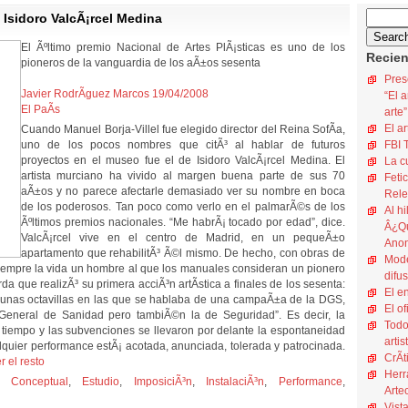
 Isidoro ValcÃ¡rcel Medina
El Ãºltimo premio Nacional de Artes PlÃ¡sticas es uno de los
Recien
pioneros de la vanguardia de los aÃ±os sesenta
Pres
Javier RodrÃ­guez Marcos 19/04/2008
“El a
El PaÃ­s
arte”
El ar
Cuando Manuel Borja-Villel fue elegido director del Reina SofÃ­a,
uno de los pocos nombres que citÃ³ al hablar de futuros
FBI 
proyectos en el museo fue el de Isidoro ValcÃ¡rcel Medina. El
La c
artista murciano ha vivido al margen buena parte de sus 70
Fetic
aÃ±os y no parece afectarle demasiado ver su nombre en boca
Rele
de los poderosos. Tan poco como verlo en el palmarÃ©s de los
Al hi
Ãºltimos premios nacionales. “Me habrÃ¡ tocado por edad”, dice.
Â¿Qu
ValcÃ¡rcel vive en el centro de Madrid, en un pequeÃ±o
Ano
apartamento que rehabilitÃ³ Ã©l mismo. De hecho, con obras de
Mode
siempre la vida un hombre al que los manuales consideran un pionero
difus
da que realizÃ³ su primera acciÃ³n artÃ­stica a finales de los sesenta:
El e
o unas octavillas en las que se hablaba de una campaÃ±a de la DGS,
El of
 General de Sanidad pero tambiÃ©n la de Seguridad”. Es decir, la
Todo
 tiempo y las subvenciones se llevaron por delante la espontaneidad
artis
quier performance estÃ¡ acotada, anunciada, tolerada y patrocinada.
CrÃ­t
r el resto
Herr
,
Conceptual
,
Estudio
,
ImposiciÃ³n
,
InstalaciÃ³n
,
Performance
,
Arte
Vist