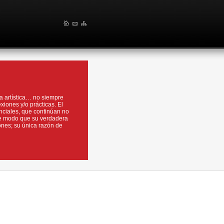
ica artística… no siempre
xiones y/o prácticas. El
nciales, que continúan no
De modo que su verdadera
ones; su única razón de