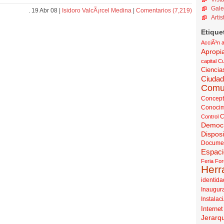
Gale
. 19 Abr 08 |
Isidoro ValcÃ¡rcel Medina
|
Comentarios (7,219)
Artis
Etique
AcciÃ³n a
Apropi
capital Cu
Ciencia
Ciudad
Comu
Concept
Conocim
C
Control
Democr
Disposi
Docume
Espaci
Feria
Fo
Herr
identida
Inaugur
Instalac
Internet
Jerarq