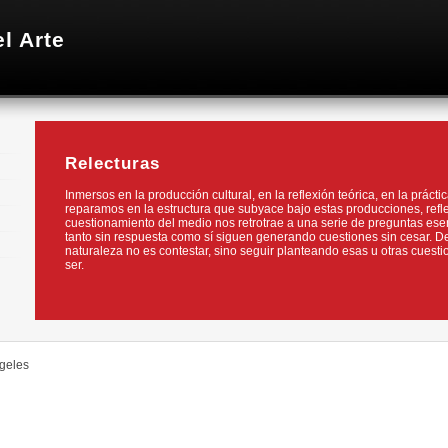
l Arte
Relecturas
Inmersos en la producción cultural, en la reflexión teórica, en la práct
reparamos en la estructura que subyace bajo estas producciones, refle
cuestionamiento del medio nos retrotrae a una serie de preguntas ese
tanto sin respuesta como sí siguen generando cuestiones sin cesar. 
naturaleza no es contestar, sino seguir planteando esas u otras cuesti
ser.
ngeles