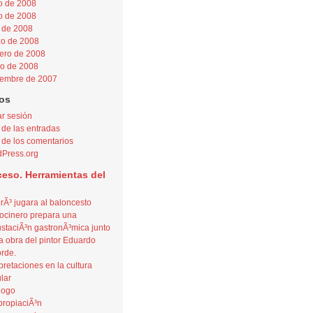
o de 2008
 de 2008
l de 2008
o de 2008
ero de 2008
o de 2008
embre de 2007
os
ar sesión
de las entradas
de los comentarios
Press.org
ceso. Herramientas del
irÃ³ jugara al baloncesto
ocinero prepara una
staciÃ³n gastronÃ³mica junto
a obra del pintor Eduardo
rde.
rpretaciones en la cultura
lar
logo
ropiaciÃ³n