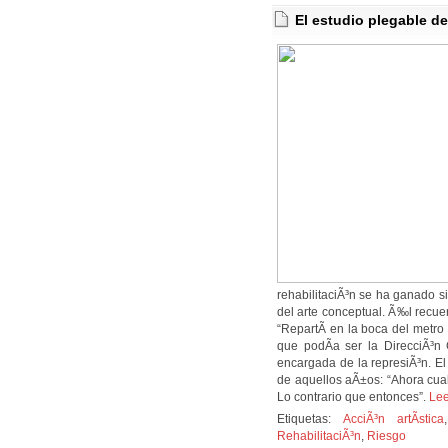
El estudio plegable de
rehabilitaciÃ³n se ha ganado 
del arte conceptual. Ã‰l recuer
“RepartÃ­ en la boca del metr
que podÃ­a ser la DirecciÃ³n
encargada de la represiÃ³n. El
de aquellos aÃ±os: “Ahora cual
Lo contrario que entonces”.
Lee
Etiquetas:
AcciÃ³n artÃ­stica
RehabilitaciÃ³n
,
Riesgo