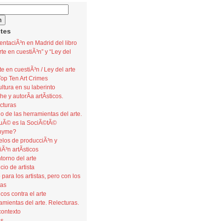
tes
entaciÃ³n en Madrid del libro
rte en cuestiÃ³n” y “Ley del
te en cuestiÃ³n / Ley del arte
Top Ten Art Crimes
ultura en su laberinto
he y autorÃ­a artÃ­sticos.
cturas
lo de las herramientas del arte.
Ã© es la SociÃ©tÃ©
nyme?
los de producciÃ³n y
iÃ³n artÃ­sticos
ntorno del arte
icio de artista
 para los artistas, pero con los
tas
icos contra el arte
amientas del arte. Relecturas.
contexto
as