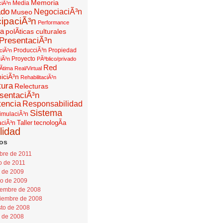
Memoria
Media
ciÃ³n
ado
NegociaciÃ³n
Museo
cipaciÃ³n
Performance
ca
polÃ­ticas culturales
PresentaciÃ³n
ProducciÃ³n
Propiedad
ciÃ³n
Proyecto
iÃ³n
PÃºblico/privado
Red
Ã­tima
Real/Virtual
iciÃ³n
RehabilitaciÃ³n
tura
Relecturas
sentaciÃ³n
tencia
Responsabilidad
Sistema
imulaciÃ³n
Taller
tecnologÃ­a
aciÃ³n
ilidad
os
bre de 2011
o de 2011
o de 2009
o de 2009
embre de 2008
iembre de 2008
to de 2008
o de 2008