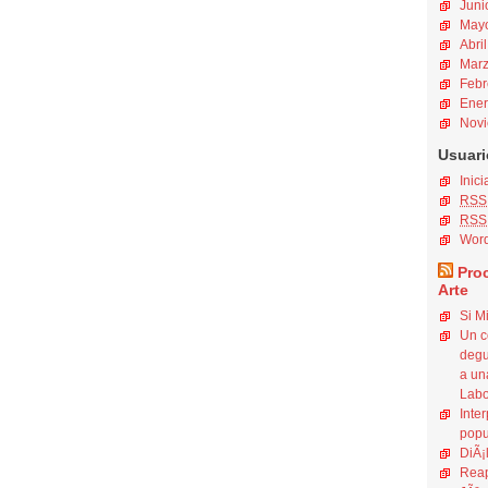
Juni
Mayo
Abri
Marz
Febr
Ener
Novi
Usuari
Inici
RSS
RSS
Word
Pro
Arte
Si M
Un c
degu
a un
Labo
Inte
popu
DiÃ¡
Reap